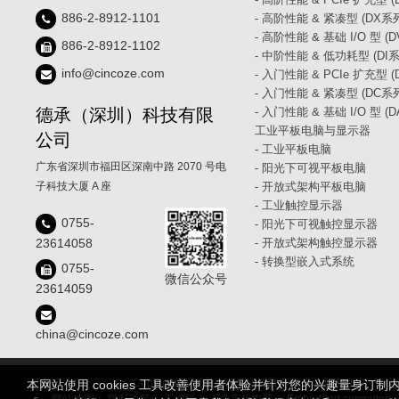
886-2-8912-1101
- 高阶性能 & 紧凑型 (DX系
- 高阶性能 & 基础 I/O 型 (
886-2-8912-1102
- 中阶性能 & 低功耗型 (DI系
info@cincoze.com
- 入门性能 & PCIe 扩充型 
- 入门性能 & 紧凑型 (DC系
德承（深圳）科技有限
- 入门性能 & 基础 I/O 型 (
工业平板电脑与显示器
公司
- 工业平板电脑
广东省深圳市福田区深南中路 2070 号电
- 阳光下可视平板电脑
子科技大厦 A 座
- 开放式架构平板电脑
- 工业触控显示器
0755-
- 阳光下可视触控显示器
23614058
- 开放式架构触控显示器
- 转换型嵌入式系统
0755-
微信公众号
23614059
china@cincoze.com
Copyright © 德承（深圳）科技有限公司 版权
本网站使用 cookies 工具改善使用者体验并针对您的兴趣量身订