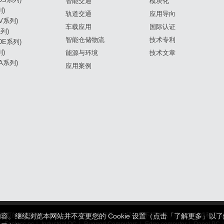
智能交通
模块化
列)
轨道交通
应用导向
DV系列)
车载应用
国际认证
列)
智能仓储物流
技术专利
(DE系列)
列)
能源与环境
技术文章
DA系列)
应用案例
所有，网站网页的版面设计，布置，图片，宣传文章等，未经授权不得转载，摘编,复制或
制内容。继续浏览本网站并不变更您的 Cookie 设置（点击「了解更多」