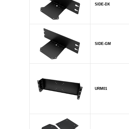
SIDE-DX
SIDE-GM
URM01